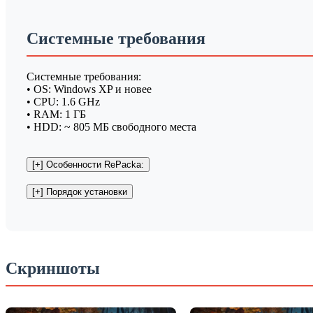
Системные требования
Системные требования:
• OS: Windows XP и новее
• CPU: 1.6 GHz
• RAM: 1 ГБ
• HDD: ~ 805 МБ свободного места
Скриншоты