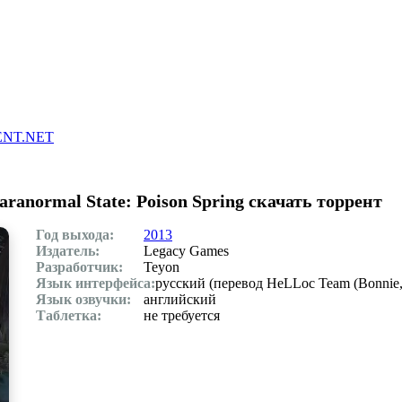
Главная
Контакты
Скачать игры через торрент
NT.NET
anormal State: Poison Spring скачать торрент
Год выхода:
2013
Издатель:
Legacy Games
Разработчик:
Teyon
Язык интерфейса:
русский (перевод HeLLoc Team (Bonnie, 
Язык озвучки:
английский
Таблетка:
не требуется