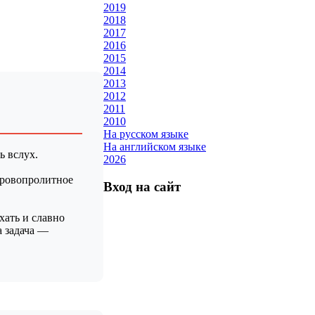
2019
2018
2017
2016
2015
2014
2013
2012
2011
2010
На русском языке
На английском языке
ь вслух.
2026
 кровопролитное
Вход на сайт
хать и славно
а задача —