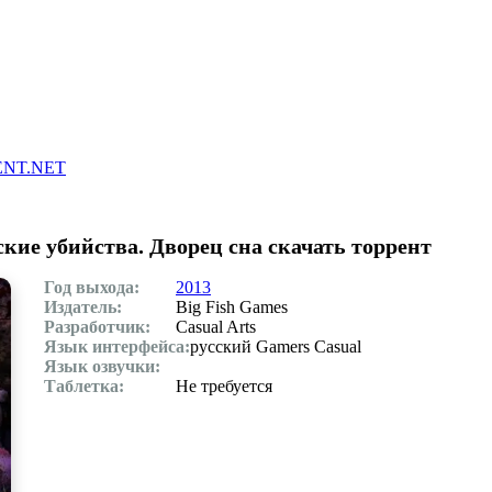
Главная
Контакты
Скачать игры через торрент
NT.NET
еские убийства. Дворец сна скачать торрент
Год выхода:
2013
Издатель:
Big Fish Games
Разработчик:
Сasual Arts
Язык интерфейса:
русский Gamers Casual
Язык озвучки:
Таблетка:
Не требуется