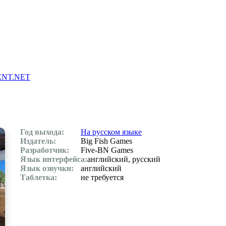
Главная
Контакты
Скачать игры через торрент
NT.NET
Год выхода:
На русском языке
Издатель:
Big Fish Games
Разработчик:
Five-BN Games
Язык интерфейса:
английский, русский
Язык озвучки:
английский
Таблетка:
не требуется