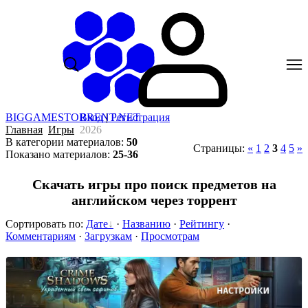
BIGGAMESTORRENT.NET
Вход
|
Регистрация
Главная
Игры
2026
В категории материалов
:
50
Страницы
:
«
1
2
3
4
5
»
Показано материалов
:
25-36
Скачать игры про поиск предметов на
английском через торрент
Сортировать по
:
Дате
·
Названию
·
Рейтингу
·
Комментариям
·
Загрузкам
·
Просмотрам