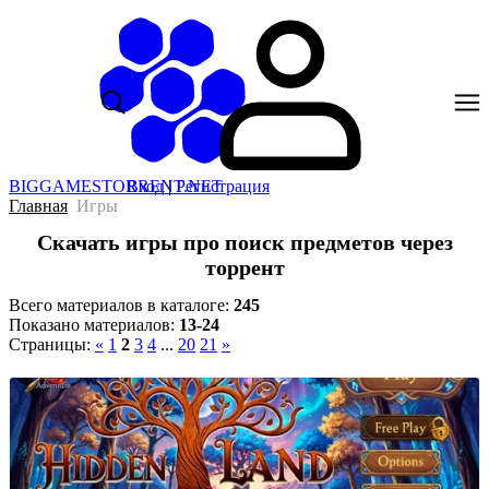
BIGGAMESTORRENT.NET
Вход
|
Регистрация
Главная
Игры
Скачать игры про поиск предметов через
торрент
Всего материалов в каталоге
:
245
Показано материалов
:
13-24
Страницы
:
«
1
2
3
4
...
20
21
»