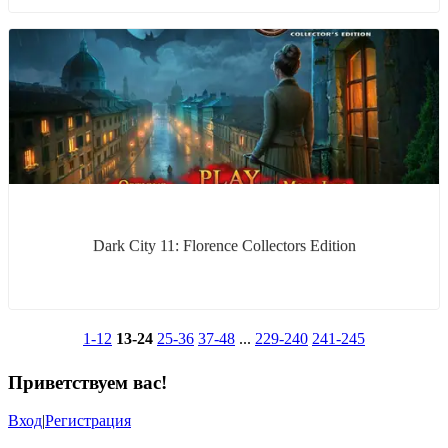
Dark City 11: Florence Collectors Edition
1-12
13-24
25-36
37-48
...
229-240
241-245
Приветствуем вас
!
Вход
|
Регистрация