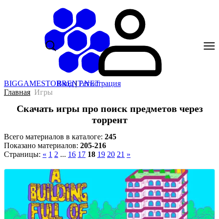
BIGGAMESTORRENT.NET
Вход
|
Регистрация
Главная
Игры
Скачать игры про поиск предметов через
торрент
Всего материалов в каталоге
:
245
Показано материалов
:
205-216
Страницы
:
«
1
2
...
16
17
18
19
20
21
»